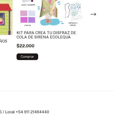
KIT PARA CREA TU DISFRAZ DE
CAMIÓN CHI
COLA DE SIRENA ECOLEQUA
ABUELA
ÑOS
$22.000
$28.000
 / Local +54 911 21464440