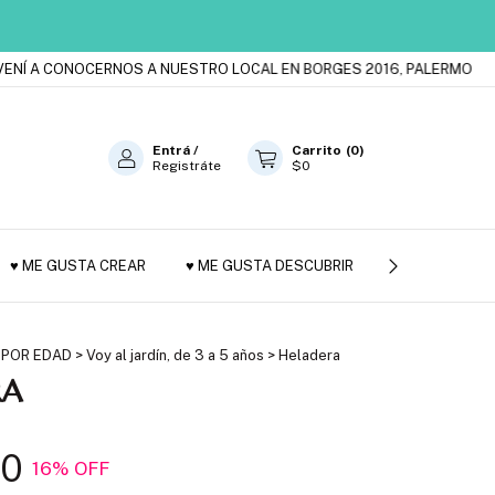
A CONOCERNOS A NUESTRO LOCAL EN BORGES 2016, PALERMO
EST
Entrá
/
Carrito
(
0
)
Registráte
$0
♥ ME GUSTA CREAR
♥ ME GUSTA DESCUBRIR
JUGUETES DE
 POR EDAD
>
Voy al jardín, de 3 a 5 años
>
Heladera
RA
00
16
% OFF