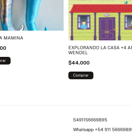
NA MAMINA
000
EXPLORANDO LA CASA +4 A
WENDEL
$44.000
5491156669895
Whatsapp +54 911 56669895