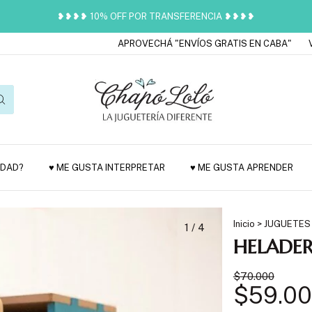
❥❥❥❥ 10% OFF POR TRANSFERENCIA ❥❥❥❥
APROVECHÁ "ENVÍOS GRATIS EN CABA"
VENÍ 
EDAD?
♥ ME GUSTA INTERPRETAR
♥ ME GUSTA APRENDER
Inicio
>
JUGUETES
1
/
4
HELADE
$70.000
$59.0