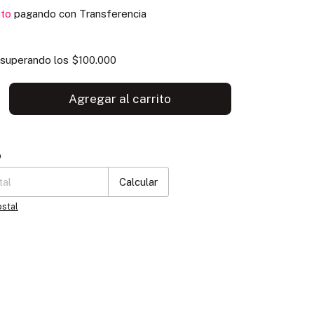
to
pagando con Transferencia
superando los
$100.000
P:
Cambiar CP
o
Calcular
ostal