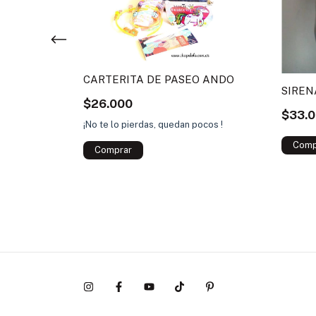
CARTERITA DE PASEO ANDO
SIRE
$26.000
$33.
¡No te lo pierdas, quedan pocos !
HEROINA
ocos !